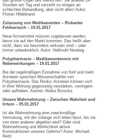
das größte Organ des Menschen. Sie arbeitet 24
Stunden am Tag und verzeiht so einiges an
schlechter Behandlung, aber nicht alles! Autor:
Florian Hildebrand
Zulassung von Medikamenten – Riskanter
Feldversuch – 19.01.2017
Neue Arzneimittel müssen zugelassen werden,
bevor sie auf den Markt kommen. Das heißt aber
nicht, dass sie besonders wirksam sind – oder
immer unbedenklich. Autor: Hellmuth Nordwig
Polypharmazie – Medikamentenmix mit
Nebenwirkungen – 19.01.2017
Bei der regelmäßigen Einnahme von fünf und mehr
Arzneien sprechen Wissenschaftler von
Polypharmazie. Das Risiko: Arzneien können sich
in ihrer Wirkung gegenseitig verstärken, verringern
oder aufheben. Autorin: Maike Brzoska
Unsere Wahrnehmung – Zwischen Wahrheit und
Irrtum – 05.01.2017
Ist die Wahrnehmung eine zweckmäßige
Vermutung, mit der solange sich leben lässt, bis sie
von einer anderen abgelöst wird? Oder sind
Wahrnehmung und Wirklichkeit aktive
Konstruktionen unseres Gehirns? Autor: Michael
Reitz