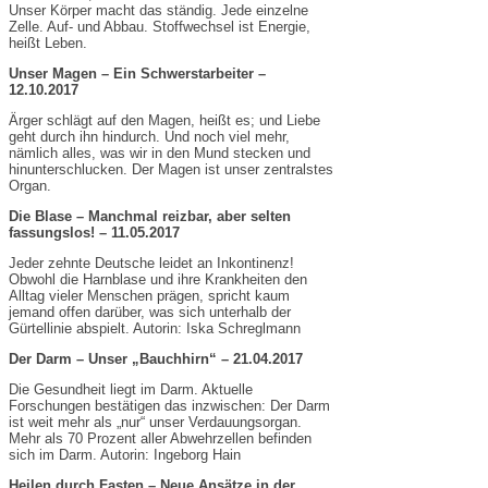
Unser Körper macht das ständig. Jede einzelne
Zelle. Auf- und Abbau. Stoffwechsel ist Energie,
heißt Leben.
Unser Magen – Ein Schwerstarbeiter –
12.10.2017
Ärger schlägt auf den Magen, heißt es; und Liebe
geht durch ihn hindurch. Und noch viel mehr,
nämlich alles, was wir in den Mund stecken und
hinunterschlucken. Der Magen ist unser zentralstes
Organ.
Die Blase – Manchmal reizbar, aber selten
fassungslos! – 11.05.2017
Jeder zehnte Deutsche leidet an Inkontinenz!
Obwohl die Harnblase und ihre Krankheiten den
Alltag vieler Menschen prägen, spricht kaum
jemand offen darüber, was sich unterhalb der
Gürtellinie abspielt. Autorin: Iska Schreglmann
Der Darm – Unser „Bauchhirn“ – 21.04.2017
Die Gesundheit liegt im Darm. Aktuelle
Forschungen bestätigen das inzwischen: Der Darm
ist weit mehr als „nur“ unser Verdauungsorgan.
Mehr als 70 Prozent aller Abwehrzellen befinden
sich im Darm. Autorin: Ingeborg Hain
Heilen durch Fasten – Neue Ansätze in der