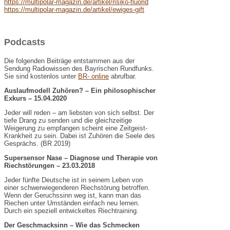
https://multipolar-magazin.de/artikel/risiko-fluorid
https://multipolar-magazin.de/artikel/ewiges-gift
Podcasts
Die folgenden Beiträge entstammen aus der
Sendung Radiowissen des Bayrischen Rundfunks.
Sie sind kostenlos unter
BR- online
abrufbar.
Auslaufmodell Zuhören? – Ein philosophischer
Exkurs – 15.04.2020
Jeder will reden – am liebsten von sich selbst. Der
tiefe Drang zu senden und die gleichzeitige
Weigerung zu empfangen scheint eine Zeitgeist-
Krankheit zu sein. Dabei ist Zuhören die Seele des
Gesprächs. (BR 2019)
Supersensor Nase – Diagnose und Therapie von
Riechstörungen – 23.03.2018
Jeder fünfte Deutsche ist in seinem Leben von
einer schwerwiegenderen Riechstörung betroffen.
Wenn der Geruchssinn weg ist, kann man das
Riechen unter Umständen einfach neu lernen.
Durch ein speziell entwickeltes Riechtraining.
Der Geschmacksinn – Wie das Schmecken