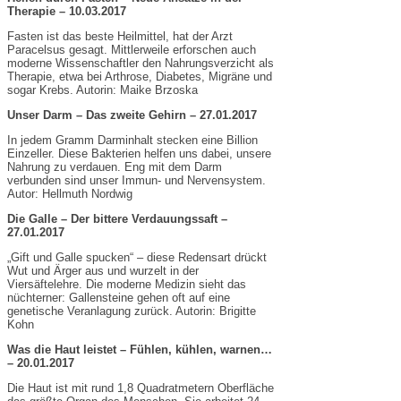
Therapie – 10.03.2017
Fasten ist das beste Heilmittel, hat der Arzt
Paracelsus gesagt. Mittlerweile erforschen auch
moderne Wissenschaftler den Nahrungsverzicht als
Therapie, etwa bei Arthrose, Diabetes, Migräne und
sogar Krebs. Autorin: Maike Brzoska
Unser Darm – Das zweite Gehirn – 27.01.2017
In jedem Gramm Darminhalt stecken eine Billion
Einzeller. Diese Bakterien helfen uns dabei, unsere
Nahrung zu verdauen. Eng mit dem Darm
verbunden sind unser Immun- und Nervensystem.
Autor: Hellmuth Nordwig
Die Galle – Der bittere Verdauungssaft –
27.01.2017
„Gift und Galle spucken“ – diese Redensart drückt
Wut und Ärger aus und wurzelt in der
Viersäftelehre. Die moderne Medizin sieht das
nüchterner: Gallensteine gehen oft auf eine
genetische Veranlagung zurück. Autorin: Brigitte
Kohn
Was die Haut leistet – Fühlen, kühlen, warnen…
– 20.01.2017
Die Haut ist mit rund 1,8 Quadratmetern Oberfläche