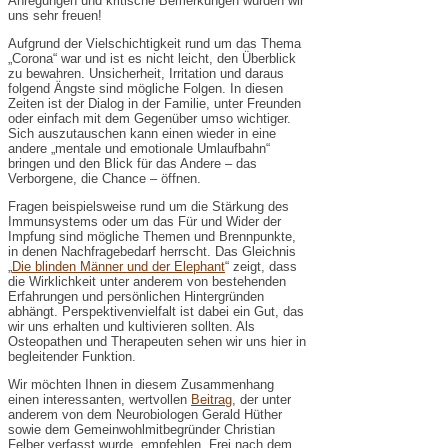
Anregungen und kritische Bemerkungen würden wir
uns sehr freuen!
Aufgrund der Vielschichtigkeit rund um das Thema
„Corona“ war und ist es nicht leicht, den Überblick
zu bewahren. Unsicherheit, Irritation und daraus
folgend Ängste sind mögliche Folgen. In diesen
Zeiten ist der Dialog in der Familie, unter Freunden
oder einfach mit dem Gegenüber umso wichtiger.
Sich auszutauschen kann einen wieder in eine
andere „mentale und emotionale Umlaufbahn“
bringen und den Blick für das Andere – das
Verborgene, die Chance – öffnen.
Fragen beispielsweise rund um die Stärkung des
Immunsystems oder um das Für und Wider der
Impfung sind mögliche Themen und Brennpunkte,
in denen Nachfragebedarf herrscht. Das Gleichnis
„
Die blinden Männer und der Elephant
“ zeigt, dass
die Wirklichkeit unter anderem von bestehenden
Erfahrungen und persönlichen Hintergründen
abhängt. Perspektivenvielfalt ist dabei ein Gut, das
wir uns erhalten und kultivieren sollten. Als
Osteopathen und Therapeuten sehen wir uns hier in
begleitender Funktion.
Wir möchten Ihnen in diesem Zusammenhang
einen interessanten, wertvollen
Beitrag
, der unter
anderem von dem Neurobiologen Gerald Hüther
sowie dem Gemeinwohlmitbegründer Christian
Felber verfasst wurde, empfehlen. Frei nach dem