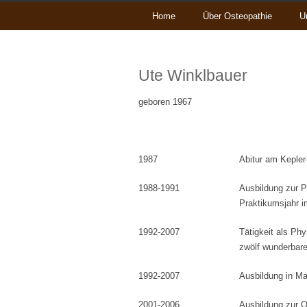
Home
Über Osteopathie
U
Ute Winklbauer
geboren 1967
1987
Abitur am Keple
1988-1991
Ausbildung zur 
Praktikumsjahr 
1992-2007
Tätigkeit als Ph
zwölf wunderbare
1992-2007
Ausbildung in Man
2001-2006
Ausbildung zur 