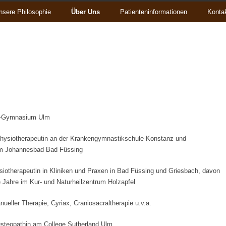
nsere Philosophie
Über Uns
Patienteninformationen
Konta
r-Gymnasium Ulm
Physiotherapeutin an der Krankengymnastikschule Konstanz und
im Johannesbad Bad Füssing
ysiotherapeutin in Kliniken und Praxen in Bad Füssing und Griesbach, davon
 Jahre im Kur- und Naturheilzentrum Holzapfel
ueller Therapie, Cyriax, Craniosacraltherapie u.v.a.
Osteopathin am College Sutherland Ulm